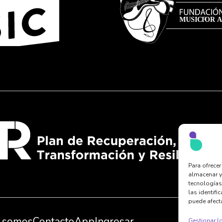
Para ofrece
almacenar y
tecnologías
las identifi
puede afecta
 somos
Contacto
App
Ingresar
Gestionar lo