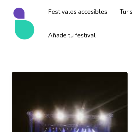
Ir
al
Festivales accesibles
Turi
contenido
Añade tu festival