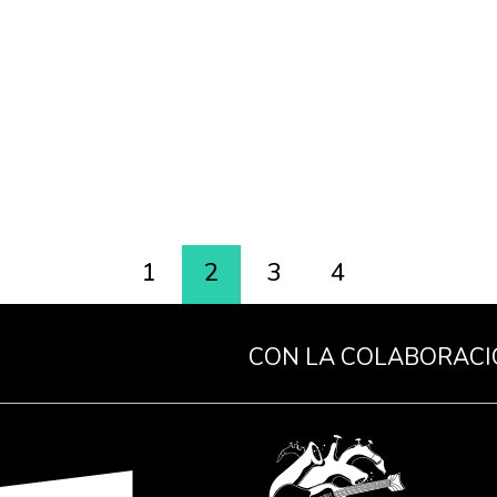
1
2
3
4
CON LA COLABORACI